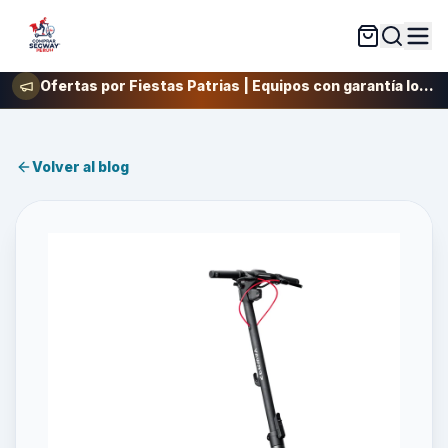
Ofertas por Fiestas Patrias | Equipos con garantía local y respaldo técnico real | Atención y envíos 24/7 | siempre listos para ayudarte | Únete a nuestra gran comunidad de riders SEGWAY
Volver al blog